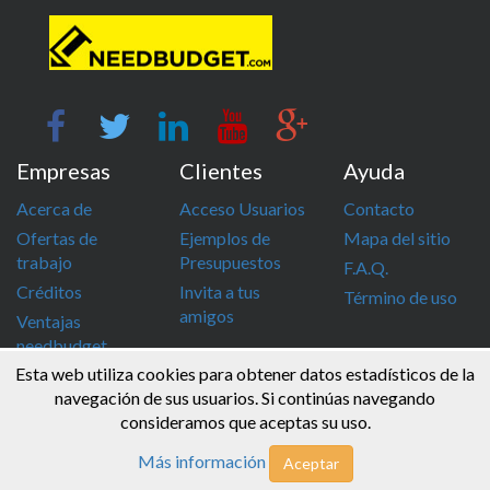
Empresas
Clientes
Ayuda
Acerca de
Acceso Usuarios
Contacto
Ofertas de
Ejemplos de
Mapa del sitio
trabajo
Presupuestos
F.A.Q.
Créditos
Invita a tus
Término de uso
amigos
Ventajas
needbudget
Esta web utiliza cookies para obtener datos estadísticos de la
info@needbudget.com
968 862 247
navegación de sus usuarios. Si continúas navegando
consideramos que aceptas su uso.
© Needbudget 2015 - 2026 . Todos los derechos reservados
Más información
Aceptar