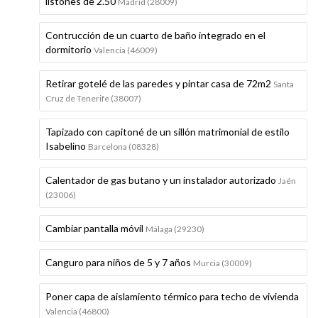
listones de 2.50
Madrid (28009)
Contrucción de un cuarto de baño integrado en el
dormitorio
Valencia (46009)
Retirar gotelé de las paredes y pintar casa de 72m2
Santa
Cruz de Tenerife (38007)
Tapizado con capitoné de un sillón matrimonial de estilo
Isabelino
Barcelona (08328)
Calentador de gas butano y un instalador autorizado
Jaén
(23006)
Cambiar pantalla móvil
Málaga (29230)
Canguro para niños de 5 y 7 años
Murcia (30009)
Poner capa de aislamiento térmico para techo de vivienda
Valencia (46800)