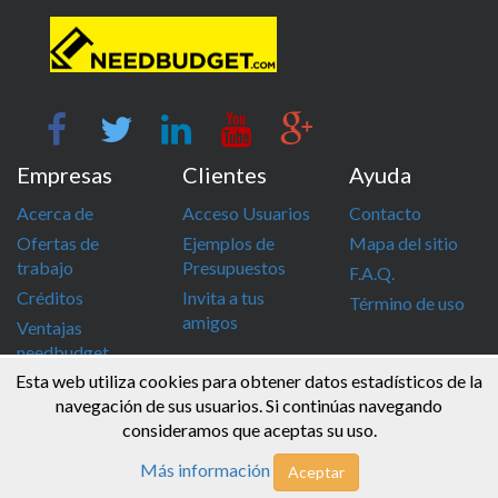
Empresas
Clientes
Ayuda
Acerca de
Acceso Usuarios
Contacto
Ofertas de
Ejemplos de
Mapa del sitio
trabajo
Presupuestos
F.A.Q.
Créditos
Invita a tus
Término de uso
amigos
Ventajas
needbudget
Esta web utiliza cookies para obtener datos estadísticos de la
info@needbudget.com
968 862 247
navegación de sus usuarios. Si continúas navegando
consideramos que aceptas su uso.
© Needbudget 2015 - 2026 . Todos los derechos reservados
Más información
Aceptar