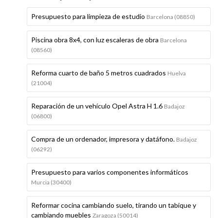
Presupuesto para limpieza de estudio
Barcelona (08850)
Piscina obra 8x4, con luz escaleras de obra
Barcelona
(08560)
Reforma cuarto de baño 5 metros cuadrados
Huelva
(21004)
Reparación de un vehículo Opel Astra H 1.6
Badajoz
(06800)
Compra de un ordenador, impresora y datáfono.
Badajoz
(06292)
Presupuesto para varios componentes informáticos
Murcia (30400)
Reformar cocina cambiando suelo, tirando un tabique y
cambiando muebles
Zaragoza (50014)