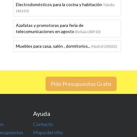
Electrodomésticos para la cocina y habitación
Toledo
(45223)
Azafatas y promotoras para feria de
telecomunicaciones en agosto
Bizkaia (48910)
Muebles para casa, salón , dormitorios...
Madrid (28032)
Pide Presupuestos Gratis
Ayuda
os
Contacto
resupuestos
Mapa del sitio