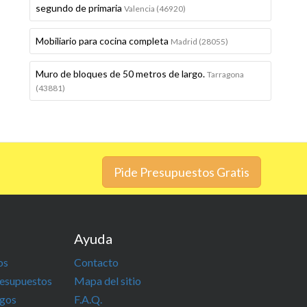
segundo de primaria
Valencia (46920)
Mobiliario para cocina completa
Madrid (28055)
Muro de bloques de 50 metros de largo.
Tarragona
(43881)
Pide Presupuestos Gratis
Ayuda
os
Contacto
resupuestos
Mapa del sitio
igos
F.A.Q.