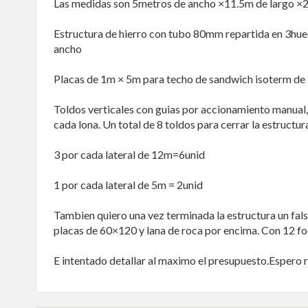
Las medidas son 5metros de ancho ×11.5m de largo ×2.
Estructura de hierro con tubo 80mm repartida en 3hue
ancho
Placas de 1m × 5m para techo de sandwich isoterm de
Toldos verticales con guias por accionamiento manual, 
cada lona. Un total de 8 toldos para cerrar la estructu
3 por cada lateral de 12m=6unid
1 por cada lateral de 5m = 2unid
Tambien quiero una vez terminada la estructura un falso
placas de 60×120 y lana de roca por encima. Con 12 fo
E intentado detallar al maximo el presupuesto.Espero r