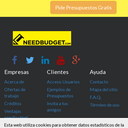
Pide Presupuestos Gratis
Empresas
Clientes
Ayuda
Acerca de
Acceso Usuarios
Contacto
Ofertas de
Ejemplos de
Mapa del sitio
trabajo
Presupuestos
F.A.Q.
Créditos
Invita a tus
Término de uso
amigos
Ventajas
needbudget
Esta web utiliza cookies para obtener datos estadísticos de la
info@needbudget.com
968 862 247