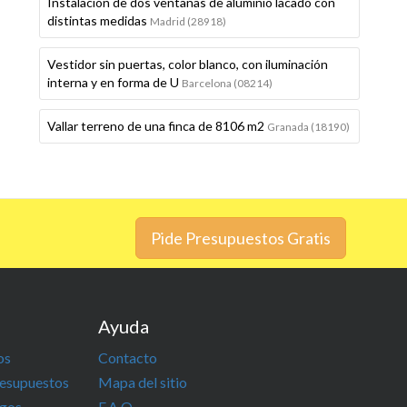
Instalación de dos ventanas de aluminio lacado con
distintas medidas
Madrid (28918)
Vestidor sin puertas, color blanco, con iluminación
interna y en forma de U
Barcelona (08214)
Vallar terreno de una finca de 8106 m2
Granada (18190)
Pide Presupuestos Gratis
Ayuda
os
Contacto
resupuestos
Mapa del sitio
igos
F.A.Q.