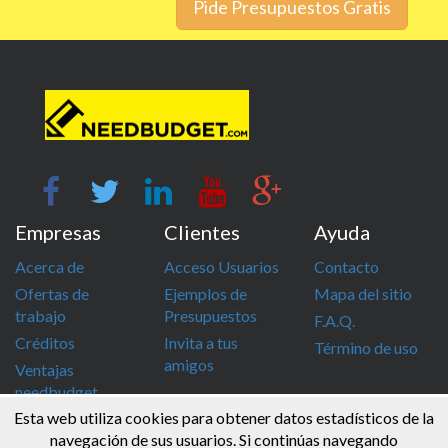
Pide Presupuestos Gratis
Empresas
Clientes
Ayuda
Acerca de
Acceso Usuarios
Contacto
Ofertas de
Ejemplos de
Mapa del sitio
trabajo
Presupuestos
F.A.Q.
Créditos
Invita a tus
Término de uso
amigos
Ventajas
needbudget
Esta web utiliza cookies para obtener datos estadísticos de la
info@needbudget.com
968 862 247
navegación de sus usuarios. Si continúas navegando