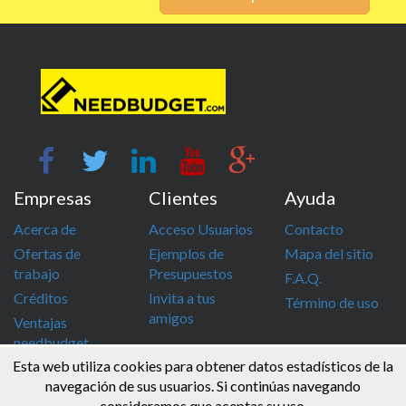
Empresas
Clientes
Ayuda
Acerca de
Acceso Usuarios
Contacto
Ofertas de
Ejemplos de
Mapa del sitio
trabajo
Presupuestos
F.A.Q.
Créditos
Invita a tus
Término de uso
amigos
Ventajas
needbudget
Esta web utiliza cookies para obtener datos estadísticos de la
info@needbudget.com
968 862 247
navegación de sus usuarios. Si continúas navegando
consideramos que aceptas su uso.