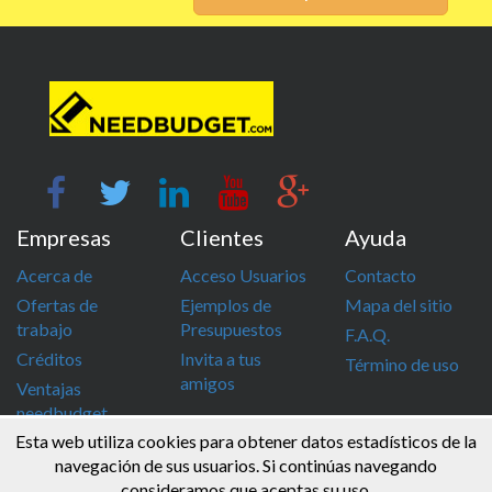
Empresas
Clientes
Ayuda
Acerca de
Acceso Usuarios
Contacto
Ofertas de
Ejemplos de
Mapa del sitio
trabajo
Presupuestos
F.A.Q.
Créditos
Invita a tus
Término de uso
amigos
Ventajas
needbudget
Esta web utiliza cookies para obtener datos estadísticos de la
info@needbudget.com
968 862 247
navegación de sus usuarios. Si continúas navegando
consideramos que aceptas su uso.