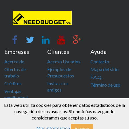
Empresas
Clientes
Ayuda
Acerca de
Acceso Usuarios
Contacto
Ofertas de
Ejemplos de
Mapa del sitio
trabajo
Presupuestos
F.A.Q.
Créditos
Invita a tus
Término de uso
amigos
Ventajas
needbudget
Esta web utiliza cookies para obtener datos estadísticos de la
info@needbudget.com
968 862 247
navegación de sus usuarios. Si continúas navegando
consideramos que aceptas su uso.
© Needbudget 2015 - 2026 . Todos los derechos reservados
Más información
Aceptar