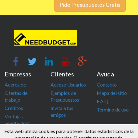
Pide Presupuestos Gratis
Empresas
Clientes
Ayuda
Acerca de
Acceso Usuarios
Contacto
Ofertas de
Ejemplos de
Mapa del sitio
trabajo
Presupuestos
F.A.Q.
Créditos
Invita a tus
Término de uso
amigos
Ventajas
needbudget
Esta web utiliza cookies para obtener datos estadísticos de la
info@needbudget.com
968 862 247
navegación de sus usuarios. Si continúas navegando