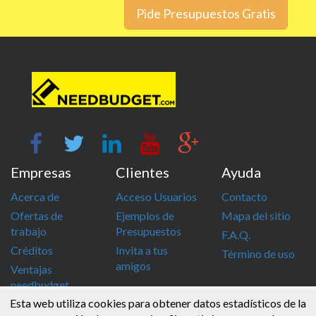
Pide Presupuestos Gratis
Empresas
Clientes
Ayuda
Acerca de
Acceso Usuarios
Contacto
Ofertas de
Ejemplos de
Mapa del sitio
trabajo
Presupuestos
F.A.Q.
Créditos
Invita a tus
Término de uso
amigos
Ventajas
needbudget
Esta web utiliza cookies para obtener datos estadísticos de la
info@needbudget.com
968 862 247