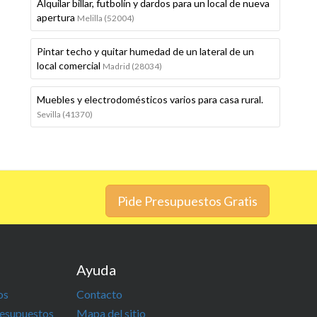
Alquilar billar, futbolín y dardos para un local de nueva
apertura
Melilla (52004)
Pintar techo y quitar humedad de un lateral de un
local comercial
Madrid (28034)
Muebles y electrodomésticos varios para casa rural.
Sevilla (41370)
Pide Presupuestos Gratis
Ayuda
os
Contacto
resupuestos
Mapa del sitio