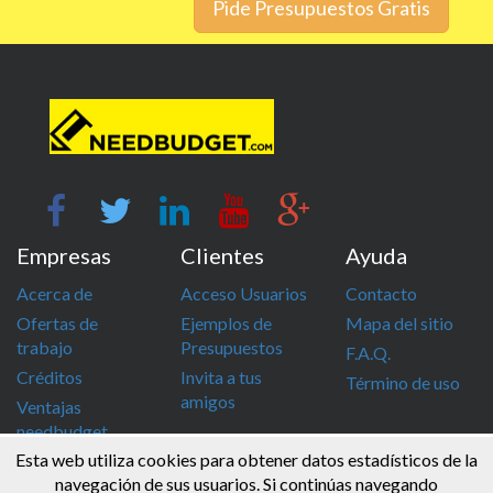
Pide Presupuestos Gratis
Empresas
Clientes
Ayuda
Acerca de
Acceso Usuarios
Contacto
Ofertas de
Ejemplos de
Mapa del sitio
trabajo
Presupuestos
F.A.Q.
Créditos
Invita a tus
Término de uso
amigos
Ventajas
needbudget
Esta web utiliza cookies para obtener datos estadísticos de la
info@needbudget.com
968 862 247
navegación de sus usuarios. Si continúas navegando