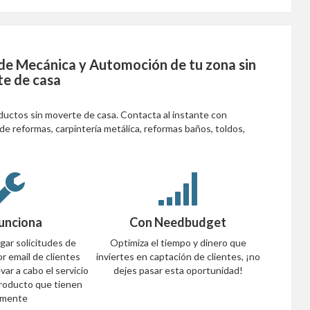
 de
Mecánica y Automoción
de tu zona sin
e de casa
ductos sin moverte de casa. Contacta al instante con
de reformas, carpíntería metálica, reformas baños, toldos,
funciona
Con Needbudget
gar solicitudes de
Optimiza el tiempo y dinero que
r email de clientes
inviertes en captación de clientes, ¡no
var a cabo el servicio
dejes pasar esta oportunidad!
producto que tienen
 mente