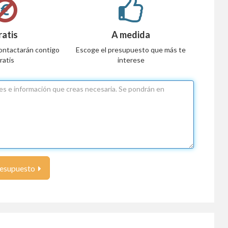
ratis
A medida
ontactarán contigo
Escoge el presupuesto que más te
ratis
interese
resupuesto