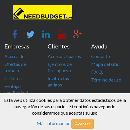
Empresas
Clientes
Ayuda
Acerca de
Acceso Usuarios
Contacto
Ofertas de
Ejemplos de
Mapa del sitio
trabajo
Presupuestos
F.A.Q.
Créditos
Invita a tus
Término de uso
amigos
Ventajas
needbudget
Esta web utiliza cookies para obtener datos estadísticos de la
info@needbudget.com
968 862 247
navegación de sus usuarios. Si continúas navegando
consideramos que aceptas su uso.
© Needbudget 2015 - 2026 . Todos los derechos reservados
Más información
Aceptar