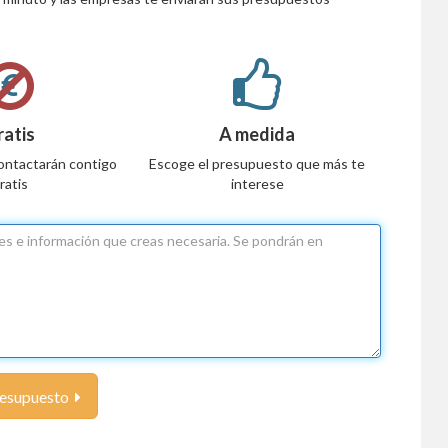
ratis
A medida
ontactarán contigo
Escoge el presupuesto que más te
ratis
interese
resupuesto