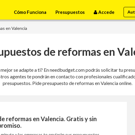
Cómo Funciona
Presupuestos
Accede
Aut
as en Valencia
upuestos de reformas en Val
mejor se adapte a ti? En needbudget.com podrás solicitar tu presu
tros agentes te pondrán en contacto con profesionales cualificados
presupuestos. Pide presupuesto de reformas en Valencia online.
de reformas en Valencia
. Gratis y sin
romiso.
1 minuto y las empresas te enviarán sus presupuestos