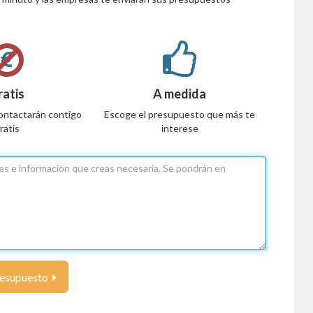
ratis
A medida
ontactarán contigo
Escoge el presupuesto que más te
ratis
interese
resupuesto