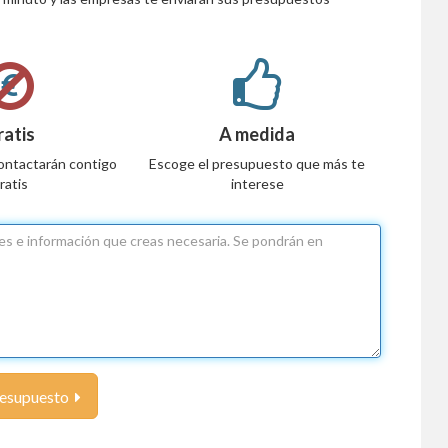
ratis
A medida
ontactarán contigo
Escoge el presupuesto que más te
ratis
interese
resupuesto