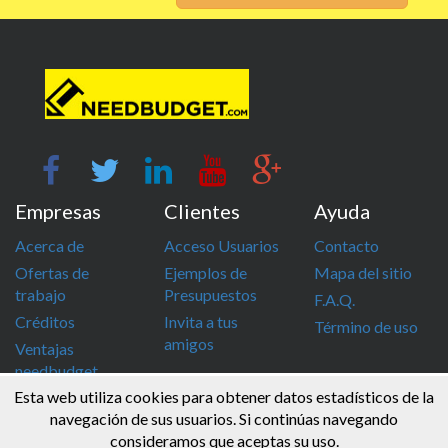
Empresas
Clientes
Ayuda
Acerca de
Acceso Usuarios
Contacto
Ofertas de
Ejemplos de
Mapa del sitio
trabajo
Presupuestos
F.A.Q.
Créditos
Invita a tus
Término de uso
amigos
Ventajas
needbudget
Esta web utiliza cookies para obtener datos estadísticos de la
info@needbudget.com
968 862 247
navegación de sus usuarios. Si continúas navegando
consideramos que aceptas su uso.
© Needbudget 2015 - 2026 . Todos los derechos reservados