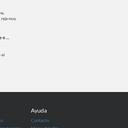
na,
a reja muy
e ...
 el
Ayuda
os
Contacto
resupuestos
Mapa del sitio