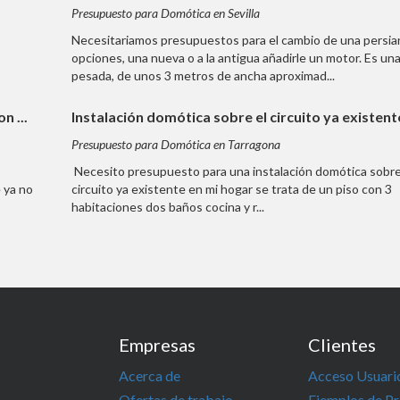
Presupuesto para Domótica en Sevilla
Necesitariamos presupuestos para el cambio de una persia
opciones, una nueva o a la antigua añadirle un motor. Es un
pesada, de unos 3 metros de ancha aproximad...
n ...
Instalación domótica sobre el circuito ya existente 
Presupuesto para Domótica en Tarragona
Necesito presupuesto para una instalación domótica sobre
 ya no
circuito ya existente en mi hogar se trata de un piso con 3
habitaciones dos baños cocina y r...
Empresas
Clientes
Acerca de
Acceso Usuari
Ofertas de trabajo
Ejemplos de P