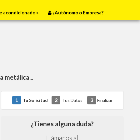
e acondicionado »
¿Autónomo o Empresa?
a metálica...
1
2
3
Tu Solicitud
Tus Datos
Finalizar
¿Tienes alguna duda?
Llámanos al