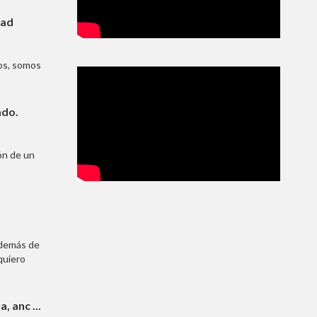
dad
os, somos
ado.
ón de un
además de
 quiero
 anc ...