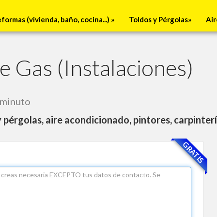
eformas
(vivienda, baño, cocina...)
»
Toldos y Pérgolas»
Air
e Gas (Instalaciones)
 minuto
y pérgolas, aire acondicionado, pintores, carpinterí
GRATIS